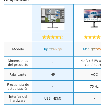
Modelo
hp z24n g3
AOC Q27V5C
Dimensiones
4,4P. x 61W x 3
-
del producto
centímetros
Fabricante
‎HP
‎AOC
Frecuencia de
-
75 Hz
actualización
Interfaz del
‎USB, HDMI
-
hardware