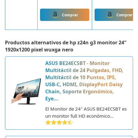
Comprar
Comprar
Productos alternativos de
hp z24n g3 monitor 24"
1920x1200 pixel wuxga nero
ASUS BE24ECSBT - Monitor
Multitáctil de 24 Pulgadas, FHD,
Multitáctil de 10 Puntos, IPS,
USB-C, HDMI, DisplayPort Daisy
Chain, Soporte Ergonómico,
Eye...
El Monitor de 24" ASUS BE24ECSBT es
un monitor full HD económico
diseñado para oficinas y hogares.
Cuenta con una pantalla IPS de 23.8
pulgadas con resolución 1920x1080,