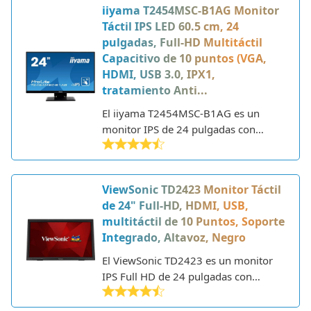
iiyama T2454MSC-B1AG Monitor
tecnología Anti-Flicker y protección de
Táctil IPS LED 60.5 cm, 24
luz azul. El monitor es delgado y
pulgadas, Full-HD Multitáctil
ligero con un soporte ergonómico
Capacitivo de 10 puntos (VGA,
ajustable. Otras características
HDMI, USB 3.0, IPX1,
notables incluyen altavoces
tratamiento Anti...
integrados, opciones de conectividad
como HDMI y DisplayPort y
El iiyama T2454MSC-B1AG es un
tecnología táctil para interactuar
monitor IPS de 24 pulgadas con
directamente con la pantalla. En
1080P de resolución diseñado para
general, el ASUS BE24ECSBT ofrece
ambientes comerciales y
un buen valor para aquellos buscando
corporativos. Viene de la reconocida
ViewSonic TD2423 Monitor Táctil
un monitor básico full HD para tareas
marca japonesa iiyama, que tiene
de 24" Full-HD, HDMI, USB,
diarias.
décadas de experiencia en monitores
multitáctil de 10 Puntos, Soporte
y es bien conocida por la calidad y
Integrado, Altavoz, Negro
fiabilidad de sus productos.
El ViewSonic TD2423 es un monitor
IPS Full HD de 24 pulgadas con
pantalla táctil y altavoces integrados.
ViewSonic es una marca reconocida