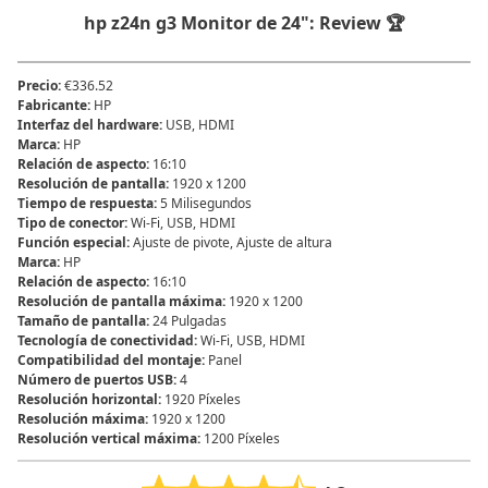
hp z24n g3 Monitor de 24": Review 🏆
Precio
:
€336.52
Fabricante
:
‎HP
Interfaz del hardware
:
‎USB, HDMI
Marca
:
‎HP
Relación de aspecto
:
‎16:10
Resolución de pantalla
:
‎1920 x 1200
Tiempo de respuesta
:
‎5 Milisegundos
Tipo de conector
:
‎Wi-Fi, USB, HDMI
Función especial
:
Ajuste de pivote, Ajuste de altura
Marca
:
HP
Relación de aspecto
:
16:10
Resolución de pantalla máxima
:
1920 x 1200
Tamaño de pantalla
:
24 Pulgadas
Tecnología de conectividad
:
Wi-Fi, USB, HDMI
Compatibilidad del montaje
:
‎Panel
Número de puertos USB
:
‎4
Resolución horizontal
:
‎1920 Píxeles
Resolución máxima
:
‎1920 x 1200
Resolución vertical máxima
:
‎1200 Píxeles