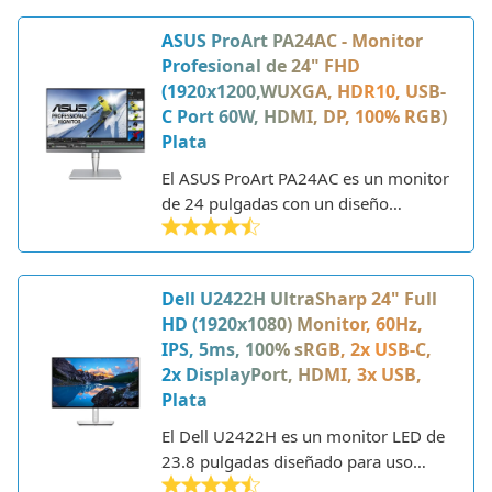
en el mercado de monitores con una
ASUS ProArt PA24AC - Monitor
amplia experiencia en tecnología de
Profesional de 24" FHD
visualización.
(1920x1200,WUXGA, HDR10, USB-
C Port 60W, HDMI, DP, 100% RGB)
Plata
El ASUS ProArt PA24AC es un monitor
de 24 pulgadas con un diseño
profesional enfocado en el trabajo
creativo. Presentado por ASUS, un
fabricante muy conocido de paneles
Dell U2422H UltraSharp 24" Full
profesionales de alta calidad, es un
HD (1920x1080) Monitor, 60Hz,
monitor ideal para diseñadores
IPS, 5ms, 100% sRGB, 2x USB-C,
gráficos, fotógrafos y creativos
2x DisplayPort, HDMI, 3x USB,
multimedia que buscan una pantalla
Plata
precisa y funcional con excelente
reproducción del color y detalles.
El Dell U2422H es un monitor LED de
23.8 pulgadas diseñado para uso
profesional y doméstico. En esta