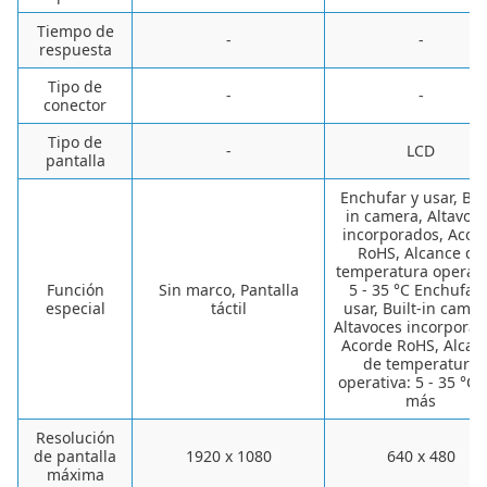
Tiempo de
-
-
respuesta
Tipo de
-
-
conector
Tipo de
-
LCD
pantalla
Enchufar y usar, Bui
in camera, Altavoc
incorporados, Acor
RoHS, Alcance de
temperatura operati
Función
Sin marco, Pantalla
5 - 35 °C Enchufar 
especial
táctil
usar, Built-in camer
Altavoces incorporad
Acorde RoHS, Alcan
de temperatura
operativa: 5 - 35 °C 
más
Resolución
de pantalla
1920 x 1080
640 x 480
máxima