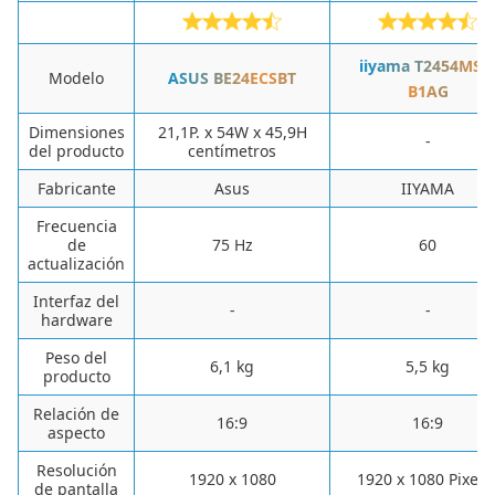
iiyama T2454MSC
Modelo
ASUS BE24ECSBT
B1AG
Dimensiones
21,1P. x 54W x 45,9H
-
del producto
centímetros
Fabricante
‎Asus
‎IIYAMA
Frecuencia
de
75 Hz
60
actualización
Interfaz del
-
-
hardware
Peso del
‎6,1 kg
‎5,5 kg
producto
Relación de
16:9
16:9
aspecto
Resolución
‎1920 x 1080
‎1920 x 1080 Pixele
de pantalla