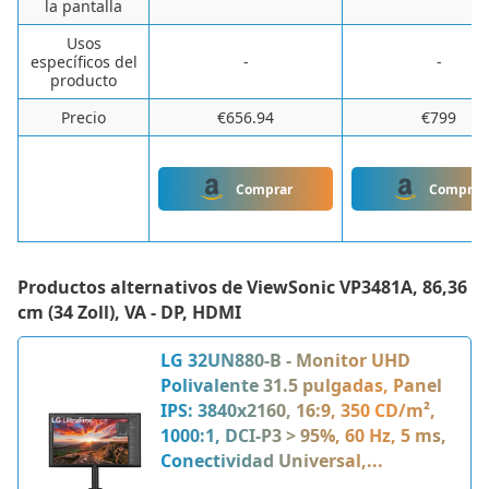
la pantalla
Usos
específicos del
-
-
producto
Precio
€656.94
€799
Comprar
Comprar
Productos alternativos de
ViewSonic VP3481A, 86,36
cm (34 Zoll), VA - DP, HDMI
LG 32UN880-B - Monitor UHD
Polivalente 31.5 pulgadas, Panel
IPS: 3840x2160, 16:9, 350 CD/m²,
1000:1, DCI-P3 > 95%, 60 Hz, 5 ms,
Conectividad Universal,...