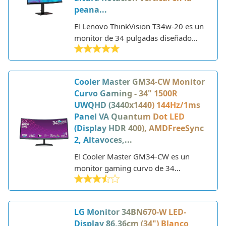
píxeles, ideal para disfrutar de una
peana...
experiencia inmersiva tanto en juegos
como en tareas creativas.
El Lenovo ThinkVision T34w-20 es un
monitor de 34 pulgadas diseñado
para mejorar la productividad y
experiencia visual del usuario. Como
parte de la serie ThinkVision de
Cooler Master GM34-CW Monitor
Lenovo, se trata de un monitor
Curvo Gaming - 34" 1500R
enfocado en ofrecer una excelente
UWQHD (3440x1440) 144Hz/1ms
calidad de imagen y un amplio
Panel VA Quantum Dot LED
espacio de trabajo.
(Display HDR 400), AMDFreeSync
2, Altavoces,...
El Cooler Master GM34-CW es un
monitor gaming curvo de 34
pulgadas diseñado para jugadores
exigentes. Equipado con un panel VA
de 3440 x 1440 píxeles, ofrece una
LG Monitor 34BN670-W LED-
resolución UWQHD que proporciona
Display 86,36cm (34") Blanco