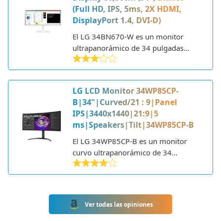
más espacio en pantalla y una
(Full HD, IPS, 5ms, 2X HDMI,
experiencia visual más inmersiva.
DisplayPort 1.4, DVI-D)
El LG 34BN670-W es un monitor
ultrapanorámico de 34 pulgadas
diseñado para usuarios que buscan
una experiencia visual inmersiva
tanto para trabajar como para
LG LCD Monitor 34WP85CP-
entretenimiento. LG es una marca
B|34"|Curved/21 : 9|Panel
surcoreana líder en electrónica de
IPS|3440x1440|21:9|5
consumo que cuenta con una amplia
ms|Speakers|Tilt|34WP85CP-B
experiencia en la fabricación de
monitores y televisores de alta
El LG 34WP85CP-B es un monitor
calidad.
curvo ultrapanorámico de 34
pulgadas fabricado por la conocida
marca LG. Es un monitor de gama alta
diseñado para ofrecer una experiencia
de visualización inmersiva e
Ver todas las opiniones
impresionante. El modelo 34WP85CP-
B destaca por su gran tamaño,