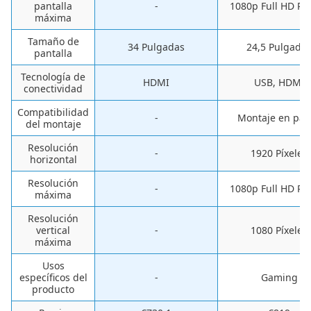
pantalla
-
1080p Full HD Píx
máxima
Tamaño de
34 Pulgadas
24,5 Pulgada
pantalla
Tecnología de
HDMI
USB, HDMI
conectividad
Compatibilidad
-
‎Montaje en par
del montaje
Resolución
-
‎1920 Píxeles
horizontal
Resolución
-
‎1080p Full HD Píx
máxima
Resolución
vertical
-
‎1080 Píxeles
máxima
Usos
específicos del
-
Gaming
producto