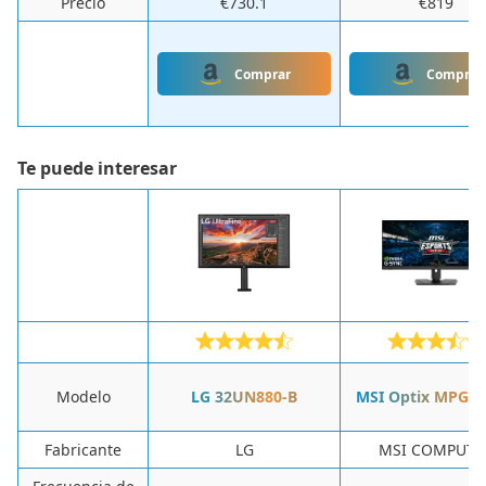
Precio
€730.1
€819
Comprar
Comprar
Te puede interesar
Modelo
LG 32UN880-B
MSI Optix MPG3
Fabricante
‎LG
‎MSI COMPUTE