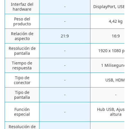
Interfaz del
-
‎DisplayPort, USB,
hardware
Peso del
-
‎4,42 kg
producto
Relación de
21:9
16:9
aspecto
Resolución de
-
‎1920 x 1080 pix
pantalla
Tiempo de
-
‎1 Milisegundo
respuesta
Tipo de
-
‎USB, HDMI
conector
Tipo de
-
-
pantalla
Función
Hub USB, Ajuste
-
especial
altura
Resolución de