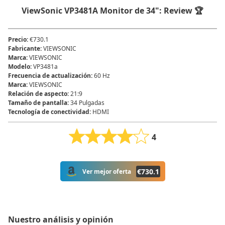
ViewSonic VP3481A Monitor de 34": Review 🏆
Precio
:
€730.1
Fabricante
:
‎VIEWSONIC
Marca
:
‎VIEWSONIC
Modelo
:
‎VP3481a
Frecuencia de actualización
:
60 Hz
Marca
:
VIEWSONIC
Relación de aspecto
:
21:9
Tamaño de pantalla
:
34 Pulgadas
Tecnología de conectividad
:
HDMI
4
€
730.1
Ver mejor oferta
Nuestro análisis y opinión