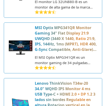
El monitor LG 32UN880-B es un
monitor de alta gama de la marca
surcoreana LG. Se trata de un monitor
de 32 pulgadas con panel IPS y
resolución 4K UHD (3840 x 2160
MSI Optix MPG341QR Monitor
píxeles).
Gaming 34" Flat Display 21:9
UWQHD (3440 X 1440, Ratio 21:9,
IPS, 144Hz, 1ms (MPRT), HDR 400,
G-Sync Compatible, Anti-Glare)...
El MSI Optix MPG341QR es un
monitor gaming de 34 pulgadas
diseñado y fabricado por MSI, una
conocida marca taiwanesa de
hardware y componentes
Lenovo ThinkVision T34w-20
informáticos. Este monitor curvo
34.0" WQHD IPS Monitor 4 ms
cuenta con una relación de aspecto
USB Type-C + HDMI 2.0 + DP 1.2 3
ultrapanorámica 21:9 y una
lados sin bordes Regulable en
resolución UWQHD de 3440 x 1440
altura Rotacion vertical en la