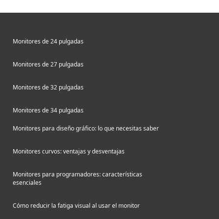
resolución QHD y su relación de
aspecto 21:9 optimizadas para
trabajar con varias aplicaciones y
Monitores de 24 pulgadas
mejorar la productividad. Además, su
panel curvo proporciona un amplio
Monitores de 27 pulgadas
ángulo de visión y una sensación de
inmersión total en el contenido. En
Monitores de 32 pulgadas
esta reseña analizaremos las
principales características y ventajas
Monitores de 34 pulgadas
de este monitor para conocer mejor si
se trata de una buena opción para
Monitores para diseño gráfico: lo que necesitas saber
usuarios exigentes.
Monitores curvos: ventajas y desventajas
Monitores para programadores: características
esenciales
Cómo reducir la fatiga visual al usar el monitor