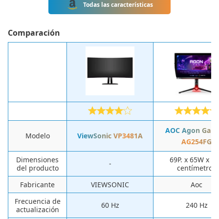
Todas las características
Comparación
AOC Agon Gam
Modelo
ViewSonic VP3481A
AG254FG
Dimensiones
69P. x 65W x 2
-
del producto
centímetros
Fabricante
‎VIEWSONIC
‎Aoc
Frecuencia de
60 Hz
240 Hz
actualización